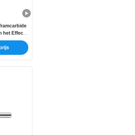
framcarbide
 het Effect
etal Anti
rijs