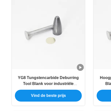
YG8 Tungstencarbide Deburring
Hoogp
Tool Blank voor industriële
Bl
slijpselsnijden
Vind de beste prijs