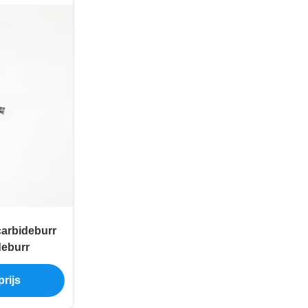
arbideburr
deburr
rijs