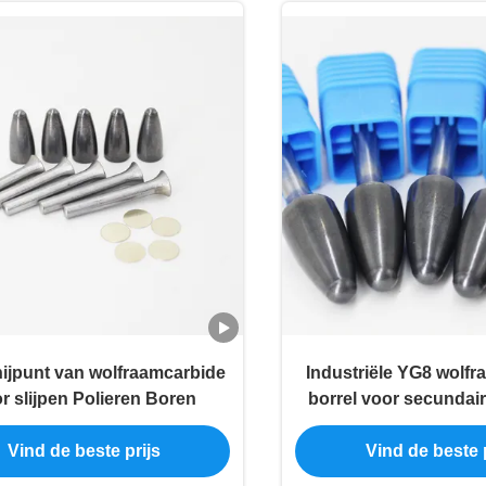
ijpunt van wolfraamcarbide
Industriële YG8 wolfr
r slijpen Polieren Boren
borrel voor secundair
slijpen
Vind de beste prijs
Vind de beste p