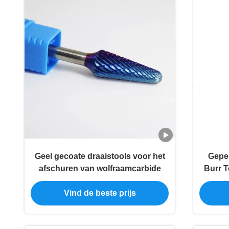
Geel gecoate draaistools voor het
Geper
afschuren van wolfraamcarbide
Burr T
draaistools voor het snijden van
Carb
stukjes
dubbel
Vind de beste prijs