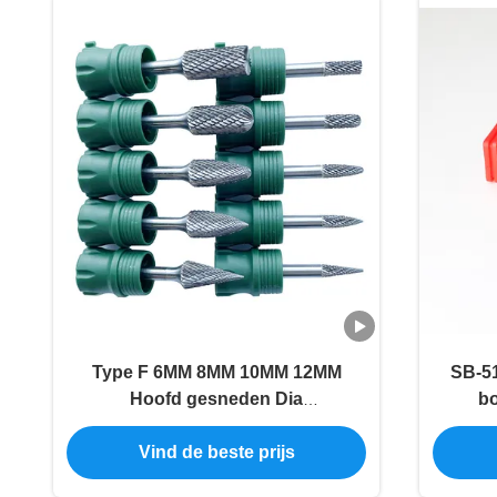
Type F 6MM 8MM 10MM 12MM
SB-5
Hoofd gesneden Dia
bo
Tungstencarbide Burrs Bits
Boomvorm
Vind de beste prijs