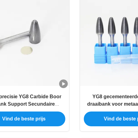
recisie YG8 Carbide Boor
YG8 gecementeerde
ank Support Secundaire
draaibank voor meta
randscherpen
met meerdere pr
Vind de beste prijs
Vind de beste p