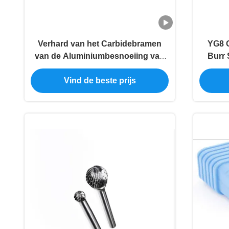
Verhard van het Carbidebramen
YG8 
van de Aluminiumbesnoeiing van
Burr 
de het Aluminiummatrijs van de
van d
MolenBit uiterst OEM ISO9001
Vind de beste prijs