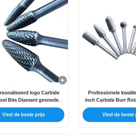
sonaliseerd logo Carbide
Professionele kwalite
ool Bits Diamant gesneden
inch Carbide Burr Rota
ide Burrs fijn gesneden /
voor industri
 gesneden voor industriële
Vind de beste prijs
Vind de beste p