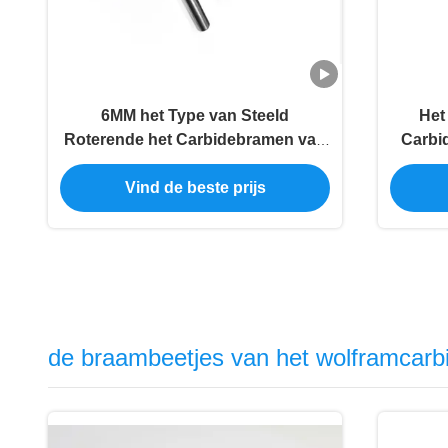
6MM het Type van Steeld
Het
Roterende het Carbidebramen van
Carbi
de Aluminiumbesnoeiing voor het
Besnoe
Gieten
Vind de beste prijs
de braambeetjes van het wolframcarb