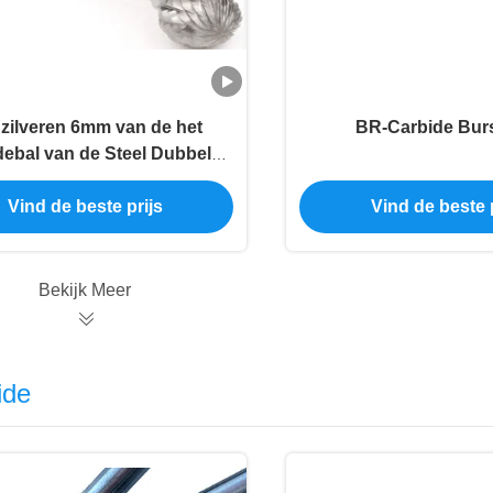
 zilveren 6mm van de het
BR-Carbide Burs
debal van de Steel Dubbele
iing Type van de Braamyg8
Rang BR
Vind de beste prijs
Vind de beste p
Bekijk Meer
ide