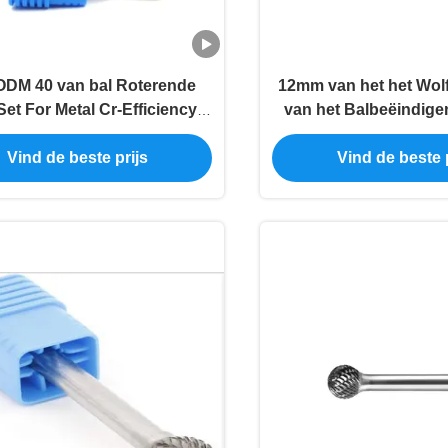
ODM 40 van bal Roterende
12mm van het het Wol
Set For Metal Cr-Efficiency
van het Balbeëindigen
e Steel de Hoge Productie
van Burr Set For M
Vind de beste prijs
Vind de beste p