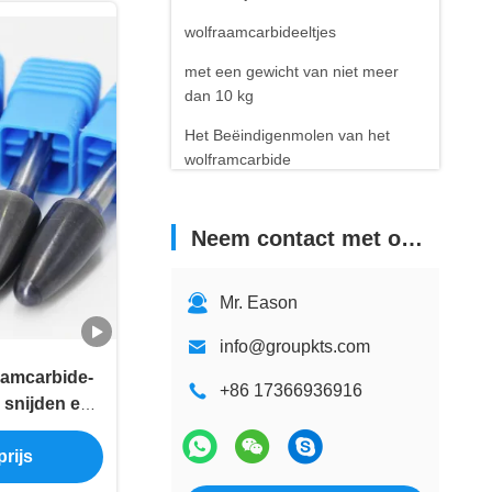
wolfraamcarbideeltjes
met een gewicht van niet meer
dan 10 kg
Het Beëindigenmolen van het
wolframcarbide
Carbide Bandenbouten
Neem contact met ons op
Mr. Eason
info@groupkts.com
aamcarbide-
+86 17366936916
 snijden en
rijs