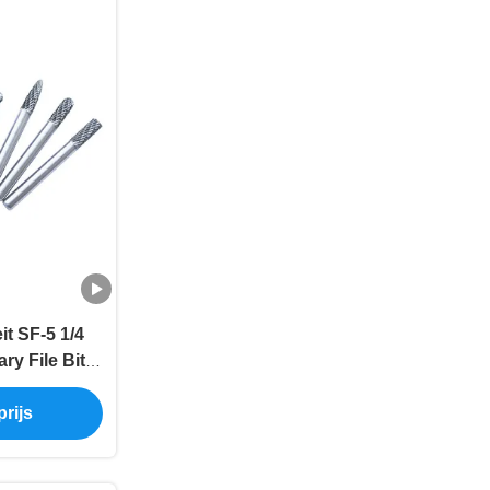
it SF-5 1/4
ry File Bits
ële
rijs