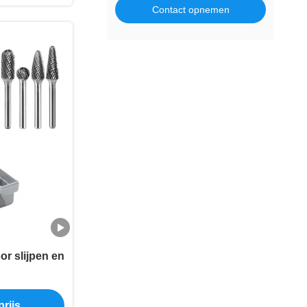
Contact opnemen
r slijpen en
rijs