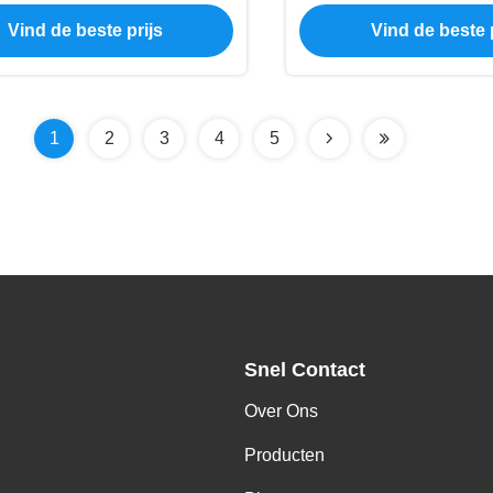
afschilderen en po
Vind de beste prijs
Vind de beste p
1
2
3
4
5
Snel Contact
Over Ons
Producten