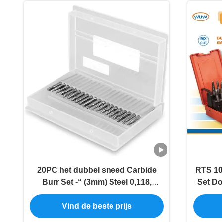
20PC het dubbel sneed Carbide
RTS 10
Burr Set -“ (3mm) Steel 0,118,
Set Do
Roterende Hulpmiddel Scherpe
Rotary
Vind de beste prijs
Bramen
Tool 