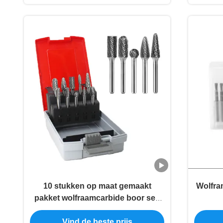
10 stukken op maat gemaakt
Wolfram
pakket wolfraamcarbide boor set,
Dubbel gesneden - 6mm staaf
Vind de beste prijs