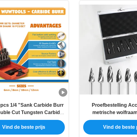
pcs 1/4 "Sank Carbide Burr
Proefbestelling Ac
uble Cut Tungsten Carbide
metrische wolfraam
 File Set Fits Dremel Rotary
boorstel voor borrels
Vind de beste prijs
Vind de beste p
Voor Metalen Hout Snijwerk
de slijpmachin