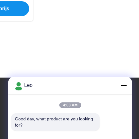
lijsten
rijs
Leo
Ons adres
4:03 AM
Adres
Good day, what product are you looking 
Nr 1700, het Noordensectie van Tianfu-Weg, High-
for?
tech Streek, Chengdu, Sichuan, China