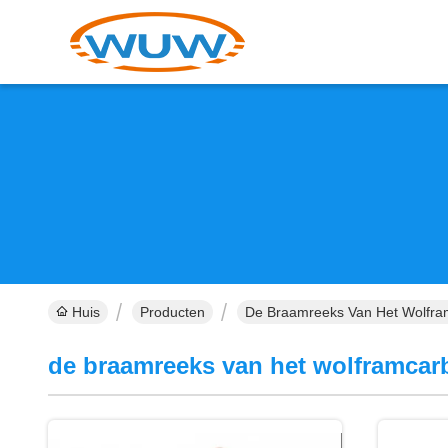
Huis
Producten
De Braamreeks Van Het Wolfram
de braamreeks van het wolframcar