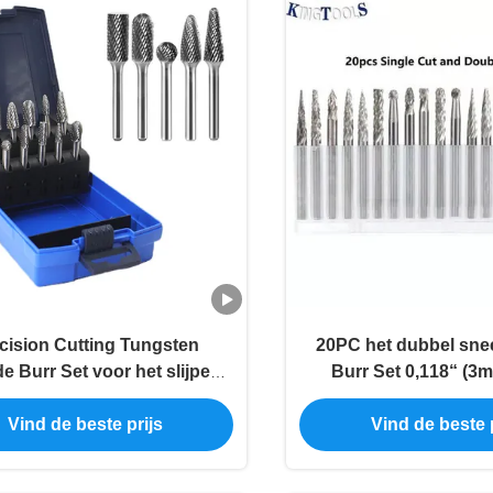
cision Cutting Tungsten
20PC het dubbel sne
e Burr Set voor het slijpen
Burr Set 0,118“ (3m
van polijstvormen
Roterende Hulpmiddel
Vind de beste prijs
Vind de beste p
Bramen snij