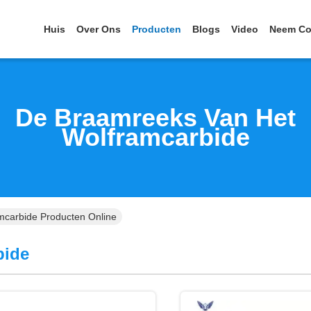
Huis
Over Ons
Producten
Blogs
Video
Neem Co
De Braamreeks Van Het
Wolframcarbide
carbide Producten Online
bide