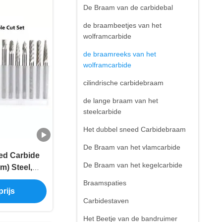
De Braam van de carbidebal
de braambeetjes van het
wolframcarbide
de braamreeks van het
wolframcarbide
cilindrische carbidebraam
de lange braam van het
steelcarbide
Het dubbel sneed Carbidebraam
De Braam van het vlamcarbide
ed Carbide
De Braam van het kegelcarbide
m) Steel,
beetjes die
Braamspaties
rijs
den
Carbidestaven
Het Beetje van de bandruimer