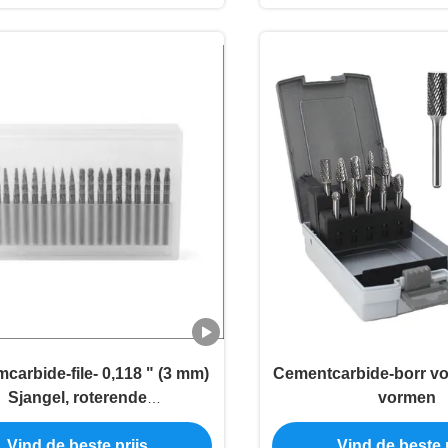
carbide-file- 0,118 " (3 mm)
Cementcarbide-borr voo
Sjangel, roterende
vormen
gereedschapssnijden
Vind de beste prijs
Vind de beste p