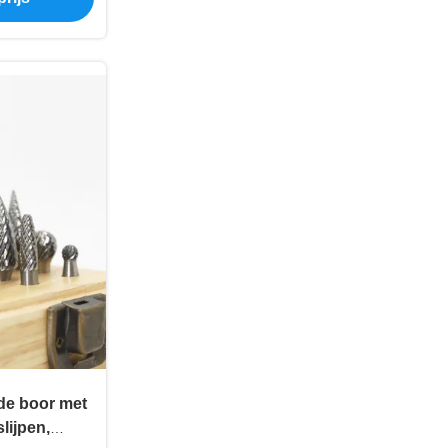
de boor met
lijpen,