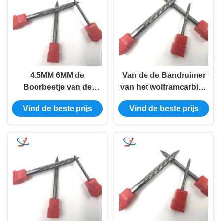
grootte
4.5MM 6MM de
Van de de Bandruimer
Boorbeetje van de
van het wolframcarbide
Bandruimer/de Hoge
het Duurzame het
Vind de beste prijs
Vind de beste prijs
Ruimer van de
Beetje Veilige en
Hardheidsband voor
Betrouwbare Band het
Boor
Malen Hulpmiddel
Rubber Oppoetsen