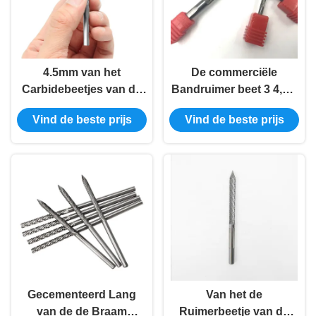
4.5mm van het
De commerciële
Carbidebeetjes van de
Bandruimer beet 3 4,5 6
Bandreparatie van de
8 10 12mm van de de
Vind de beste prijs
Vind de beste prijs
de
Boorband van de
Reparatieruimer/Band
Bandreparatie de
het carbidedossiers
Reparatiebramen
Gecementeerd Lang
Van het de
van de de Braam
Ruimerbeetje van de