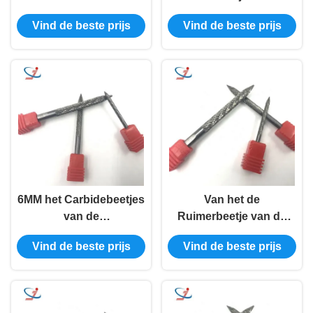
Vastgesteld Hoog
hoog rendementband
Vind de beste prijs
Vind de beste prijs
Hardheid van het
van het de Bandcarbide
Bereikcarbide de Braam
het Aangepaste
Roterend Dossier
EMBLEEM Snijder
6MM het Carbidebeetjes
Van het de
van de
Ruimerbeetje van de
Bandreparatie/Hoge
Professional
Vind de beste prijs
Vind de beste prijs
Dtrength-Bandruimer
4,5MMband van de het
voor Boor
Wolframband het
Hoogtepunt van het de
Reparatiedossier -