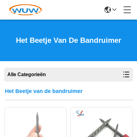
Het Beetje Van De Bandruimer
Alle Categorieën
Het Beetje van de bandruimer