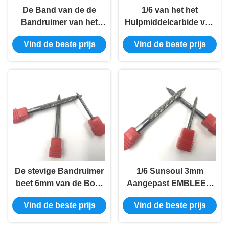
De Band van de de
1/6 van het het
Bandruimer van het
Hulpmiddelcarbide van
hoog rendementcarbide
de Bandruimer van de
Vind de beste prijs
Vind de beste prijs
het Malen de Rang van
de Snijdersboor Ruimer
het
Makkelijk te gebruiken
Reparatiehulpmiddel
HRA 89-92.5
YG 8
De stevige Bandruimer
1/6 Sunsoul 3mm
beet 6mm van de Boor
Aangepast EMBLEEM
de Roterende Bramen
15000-45000 Draai van
Vind de beste prijs
Vind de beste prijs
van de Bandreparatie
het Bandcarbide
Lange Levensduur
Snijder/Min