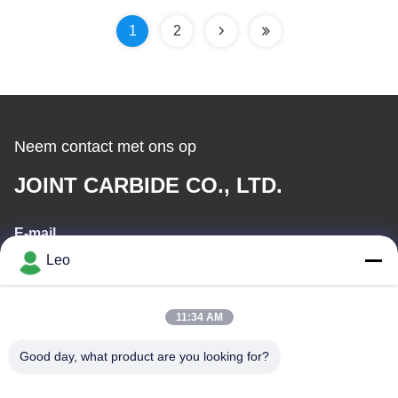
1
2
Neem contact met ons op
JOINT CARBIDE CO., LTD.
E-mail
Leo
info@groupkts.com
11:34 AM
Ons adres
Good day, what product are you looking for?
Adres
Nr 1700, het Noordensectie van Tianfu-Weg, High-tech Streek,