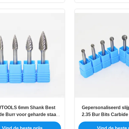
TOOLS 6mm Shank Best
Gepersonaliseerd slij
de Burr voor geharde staal
2.35 Bur Bits Carbide
verwijdering MX Cut Carbide
Burr Cemented Tungs
Vind de beste prijs
Vind de beste p
Burrs voor die grind
Rotary Burr voor ho