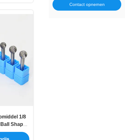
Contact opnemen
pmiddel 1/8
 Ball Shape
ten Carbide
rijs
utsnijwerk