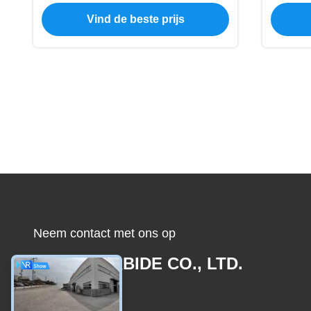
Machine voor Hout Buigen Carbide
S
Vind de beste prijs
Burr
Neem contact met ons op
JOINT CARBIDE CO., LTD.
E-mail