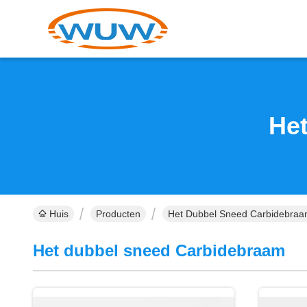
He
Huis
Producten
Het Dubbel Sneed Carbidebraa
Het dubbel sneed Carbidebraam