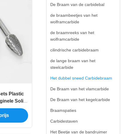
De Braam van de carbidebal
de braambeetjes van het
wolframcarbide
de braamreeks van het
wolframcarbide
cilindrische carbidebraam
de lange braam van het
steelcarbide
Het dubbel sneed Carbidebraam
De Braam van het vlamcarbide
ts Plastic
De Braam van het kegelcarbide
inele Solid
Burr voor
Braamspaties
rijs
ium
Carbidestaven
Het Beetje van de bandruimer