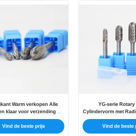
ikant Warm verkopen Alle
YG-serie Rotary
en klaar voor verzending E
Cylindervorm met Rad
e vorm 6 inch lang Dubbel
C Die Grinder Bit Rota
Vind de beste prijs
Vind de beste p
eden wolfraam staal Solid
voor Hout-Staal Metal
entiseerde Carbide Burrs