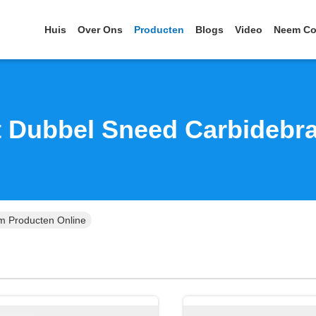
Huis
Over Ons
Producten
Blogs
Video
Neem Co
t Dubbel Sneed Carbidebr
m Producten Online