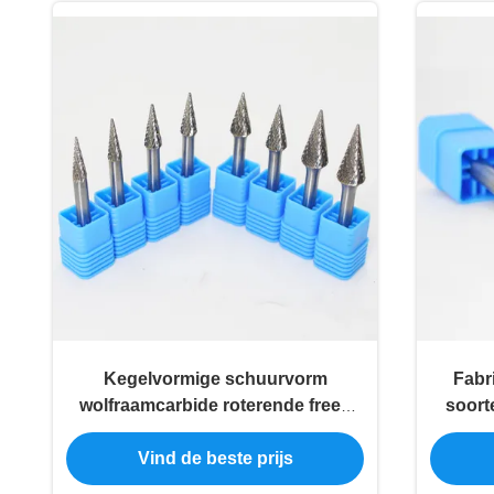
Kegelvormige schuurvorm
Fabr
wolfraamcarbide roterende frees
soort
YG7 kwaliteit geleverd carbide
Oval
Vind de beste prijs
slijpfrezen voor gehard staal
gesn
gecem