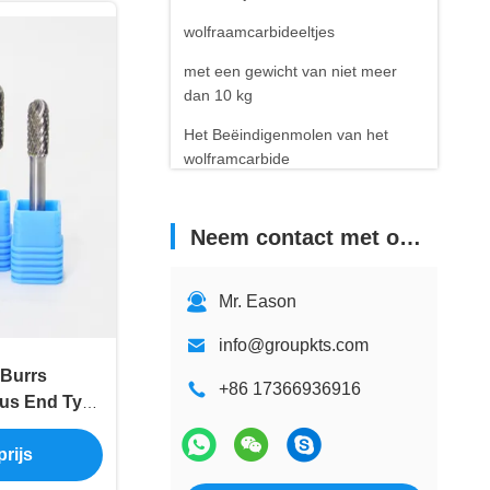
wolfraamcarbideeltjes
met een gewicht van niet meer
dan 10 kg
Het Beëindigenmolen van het
wolframcarbide
Carbide Bandenbouten
Neem contact met ons op
Mr. Eason
info@groupkts.com
 Burrs
+86 17366936916
ius End Type
ry File Burs
rijs
en Snijwerk