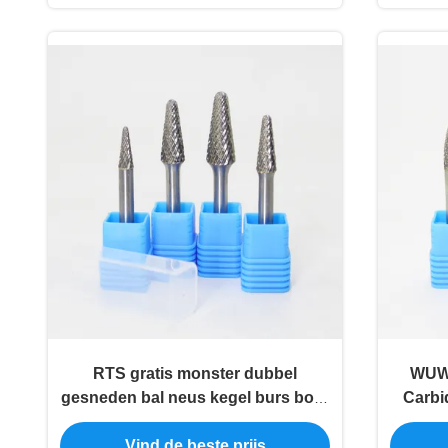
RTS gratis monster dubbel
WUW
gesneden bal neus kegel burs boor
Carbi
stukken 6mm 1/4 "carbide Burr
metaal 
Vind de beste prijs