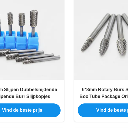
 Slijpen Dubbelsnijdende
6*8mm Rotary Burs Se
ijpende Burr Slijpkopjes
Box Tube Package Orig
carbide Cilinder Platte Eind
Tree Shape Carbide 
Vind de beste prijs
Vind de beste p
Carbide Boren
Metal Alumin