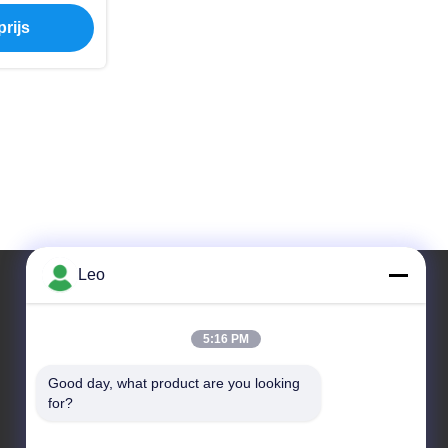
rbide Burr
rijs
Leo
Ons adres
5:16 PM
Adres
Good day, what product are you looking 
Nr 1700, het Noordensectie van Tianfu-Weg, High-
for?
tech Streek, Chengdu, Sichuan, China