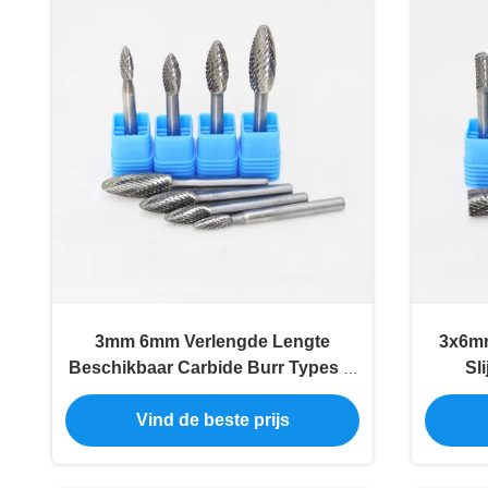
3mm 6mm Verlengde Lengte
3x6mm
Beschikbaar Carbide Burr Types H
Sl
Vlamvorm Carbide Burr Die Slijper
Wolfram
Vind de beste prijs
Bit voor Metaal Die Slijper