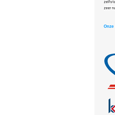
zelfsta
zeer n
Onze 