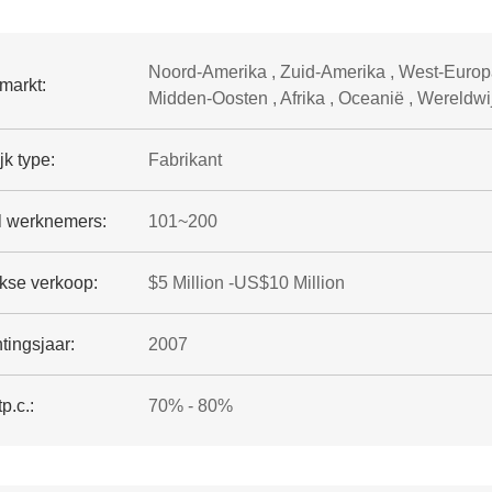
Noord-Amerika , Zuid-Amerika , West-Europa 
markt:
Midden-Oosten , Afrika , Oceanië , Wereldwi
jk type:
Fabrikant
l werknemers:
101~200
jkse verkoop:
$5 Million -US$10 Million
tingsjaar:
2007
p.c.:
70% - 80%