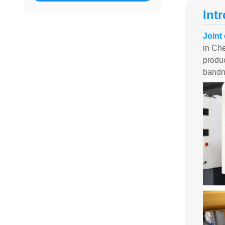
Int
Joint 
in Che
produ
bandn