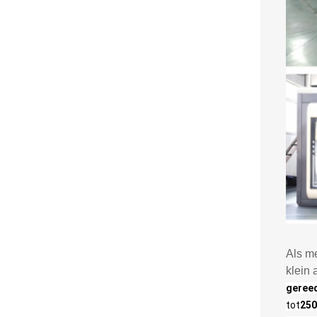
Als m
klein 
gereed
tot
250