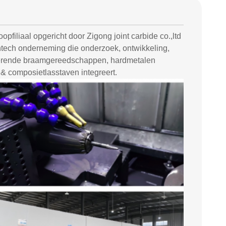
pfiliaal opgericht door Zigong joint carbide co.,ltd
ghtech onderneming die onderzoek, ontwikkeling,
oterende braamgereedschappen, hardmetalen
& composietlasstaven integreert.