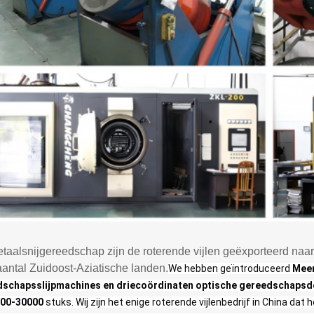
etaalsnijgereedschap zijn de roterende vijlen geëxporteerd na
aantal Zuidoost-Aziatische landen.
We hebben geïntroduceerd
Meer
schapsslijpmachines en driecoördinaten optische gereedschapsd
00-30000
 stuks. Wij zijn het enige roterende vijlenbedrijf in China da