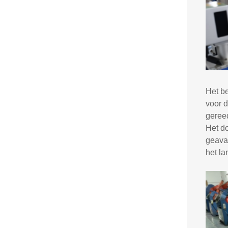
Het be
voor d
geree
Het do
geavan
het l