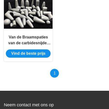
Van de Braamspaties
van de carbidesnijder
van de het
Vind de beste prijs
Hulpmiddelruimer de
Mechanische
Aangepaste Dienst
Spaties
1
Neem contact met ons op