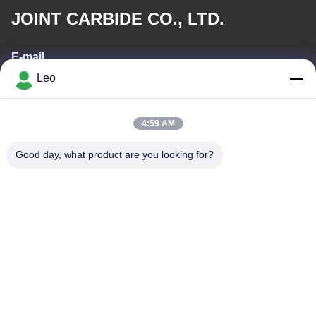
JOINT CARBIDE CO., LTD.
E-mail
Leo
info@groupkts.com
4:59 AM
Ons adres
Good day, what product are you looking for?
Adres
Nr 1700, het Noordensectie van Tianfu-Weg, High-tech Streek,
Chengdu, Sichuan, China
Telefoon
86--18483668520