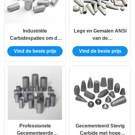
Industriële
Lege en Gemalen ANSI
Carbidespaties om de
van de
Spaties Hoge Slijtage
Bouwhulponderdelen
Vind de beste prijs
Vind de beste prijs
en Hardheid van de
van Braamspaties Norm
Carbidestaaf
Professionele
Gecementeerd Stevig
Gecementeerde
Carbide met hoge