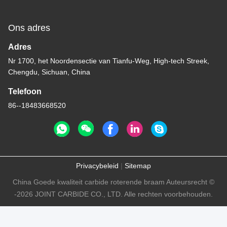
Ons adres
Adres
Nr 1700, het Noordensectie van Tianfu-Weg, High-tech Streek,
Chengdu, Sichuan, China
Telefoon
86--18483668520
Privacybeleid
|
Sitemap
China Goede kwaliteit carbide roterende braam Auteursrecht ©
-2026 JOINT CARBIDE CO., LTD. Alle rechten voorbehouden.