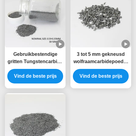
Gebruikbestendige
3 tot 5 mm gekneusd
gritten Tungstencarbide
wolfraamcarbidepoeder
deeltjes
voor samengestelde
Vind de beste prijs
Vind de beste prijs
staven