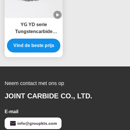
YG YD serie
Tungstencarbide
legering deeltje met een
Vind de beste prijs
hoge slijtvastheid
Neem contact met ons op
JOINT CARBIDE CO., LTD.
E-mail
info@groupkts.com