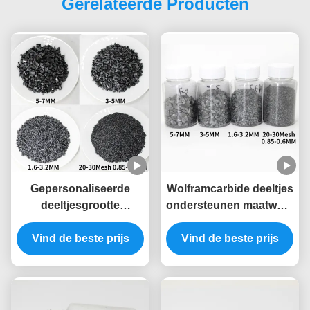
Gerelateerde Producten
Gepersonaliseerde
Wolframcarbide deeltjes
deeltjesgrootte
ondersteunen maatwerk
Wolfraamcarbide
deeltjesgrootte volgens
Vind de beste prijs
deeltjes Carbide
de eisen van de klant
Vind de beste prijs
legering deeltjes voor
logo 1,6-3,2 mm Grit
aardolieverwerking
diameter