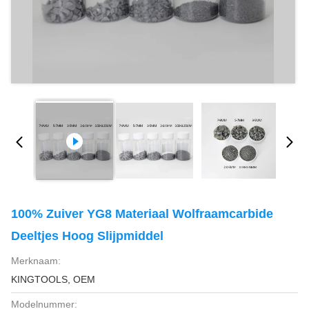
100% Zuiver YG8 Materiaal Wolfraamcarbide
Deeltjes Hoog Slijpmiddel
Merknaam:
KINGTOOLS, OEM
Modelnummer: