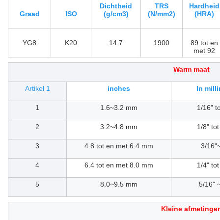
Dichtheid
TRS
Hardheid
Graad
ISO
(g/cm3)
(N/mm2)
(HRA)
YG8
K20
14.7
1900
89 tot en
met 92
Warm maat
Artikel 1
inches
In mill
1
1.6~3.2 mm
1/16" to
2
3.2~4.8 mm
1/8" tot
3
4.8 tot en met 6.4 mm
3/16"
4
6.4 tot en met 8.0 mm
1/4" tot
5
8.0~9.5 mm
5/16" ~
Kleine afmetinge