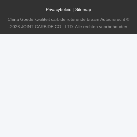
Privacybeleid
|
Sitemap
China Goede kwaliteit carbide roterende braam Auteursrecht ©
-2026 JOINT CARBIDE CO., LTD. Alle rechten voorbehouden.