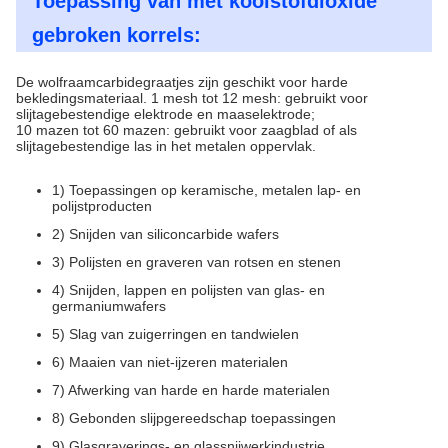
Toepassing van met koolstofdioxide
gebroken korrels:
De wolfraamcarbidegraatjes zijn geschikt voor harde
bekledingsmateriaal. 1 mesh tot 12 mesh: gebruikt voor
slijtagebestendige elektrode en maaselektrode;
10 mazen tot 60 mazen: gebruikt voor zaagblad of als
slijtagebestendige las in het metalen oppervlak.
1) Toepassingen op keramische, metalen lap- en
polijstproducten
2) Snijden van siliconcarbide wafers
3) Polijsten en graveren van rotsen en stenen
4) Snijden, lappen en polijsten van glas- en
germaniumwafers
5) Slag van zuigerringen en tandwielen
6) Maaien van niet-ijzeren materialen
7) Afwerking van harde en harde materialen
8) Gebonden slijpgereedschap toepassingen
9) Glasgraverings- en glassnijwerkindustrie