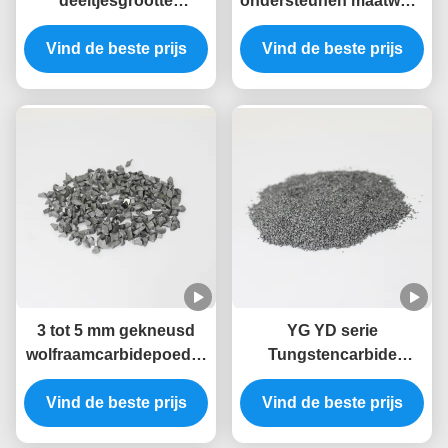
deeltjesgrootte
ondersteunen maatwerk
Wolfraamcarbide
deeltjesgrootte volgens
Vind de beste prijs
deeltjes Carbide
de eisen van de klant
Vind de beste prijs
legering deeltjes voor
logo 1,6-3,2 mm Grit
aardolieverwerking
diameter
3 tot 5 mm gekneusd
YG YD serie
wolfraamcarbidepoeder
Tungstencarbide
voor samengestelde
legering deeltje met een
Vind de beste prijs
staven
Vind de beste prijs
hoge slijtvastheid