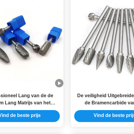
ssioneel Lang van de de
De veiligheid Uitgebreide
m Lang Matrijs van het
de Bramencarbide va
carbide de Molenbeetjes
Lengtecarbide van d
Vind de beste prijs
Vind de beste prij
angepast EMBLEEM
Matrijzenmolen het B
Vastgestelde Oem Di