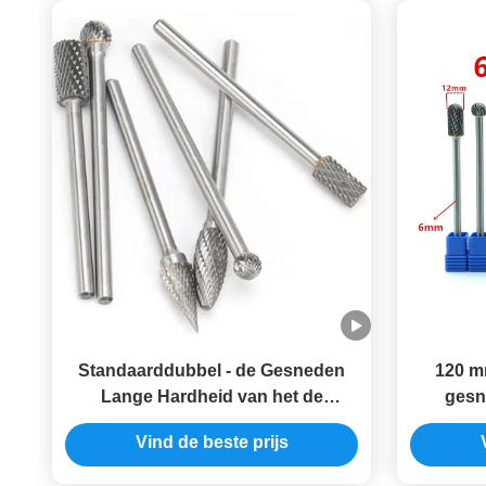
Standaarddubbel - de Gesneden
120 m
Lange Hardheid van het de
gesn
Braameffect van het Steelcarbide
draaibu
Vind de beste prijs
verwe