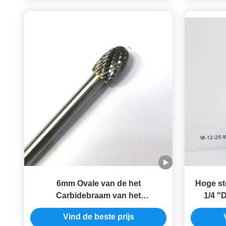
6mm Ovale van de het
Hoge st
Carbidebraam van het
1/4 "
Vormwolfram van de de
Rot
Vind de beste prijs
Beetjesmatrijs de Molenbeetjes