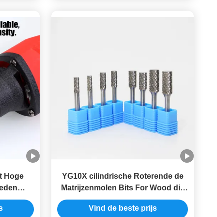
t Hoge
YG10X cilindrische Roterende de
neden
Matrijzenmolen Bits For Wood die
 6 mm
van het Wolframcarbide ISO9001
s
Vind de beste prijs
 Bits
snijden