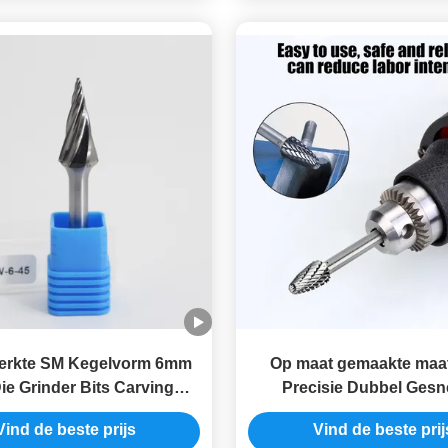
erkte SM Kegelvorm 6mm
Op maat gemaakte maa
Die Grinder Bits Carving
Precisie Dubbel Ges
ary Burrs High Speed
Wolframcarbide Frees
Vind de beste prijs
Vind de beste prij
Schacht Dremel Boor