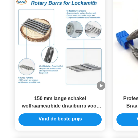
150 mm lange schakel
Profe
wolfraamcarbide draaiburrs voor
Braa
diep slotgatverwerking met extra
Steel
Vind de beste prijs
lange carbide die grinder bits
A