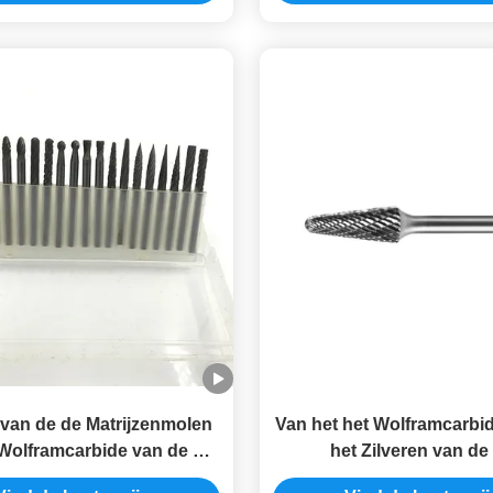
van de de Matrijzenmolen
Van het het Wolframcarbi
 Wolframcarbide van de de
het Zilveren van de
es de Metaalbewerkende
Matrijzenmolen van Bur