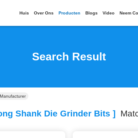
Huis
Over Ons
Producten
Blogs
Video
Neem Co
Search Result
 Manufacturer
ng Shank Die Grinder Bits ]
Mat