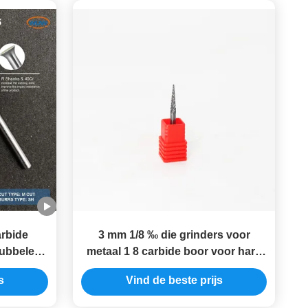
arbide
3 mm 1/8 ‰ die grinders voor
dubbele
metaal 1 8 carbide boor voor hard
chine en
staal
s
Vind de beste prijs
afmetalen