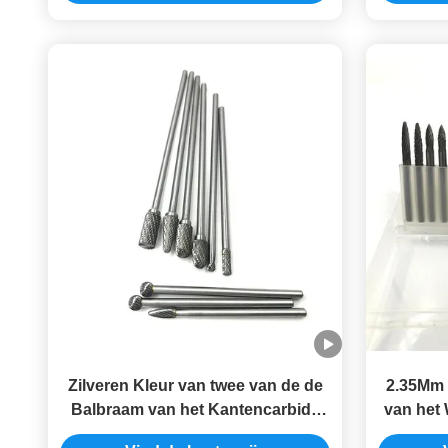
voor Hard Staal
Zilveren Kleur van twee van de de
2.35Mm 
Balbraam van het Kantencarbide
van het
van de de Besnoeiings Lange
Beetj