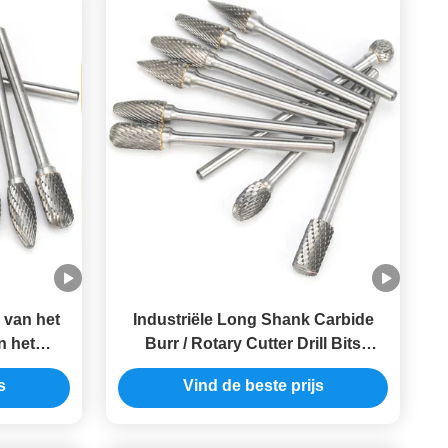
 van het
Industriële Long Shank Carbide
n het
Burr / Rotary Cutter Drill Bits
e de
ISO9001 goedgekeurd
s
Vind de beste prijs
eetje
enst