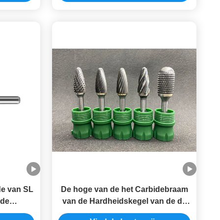
de van SL
De hoge van de het Carbidebraam
 de
van de Hardheidskegel van de de
r Bits
Steelmatrijs Lange OEM van de