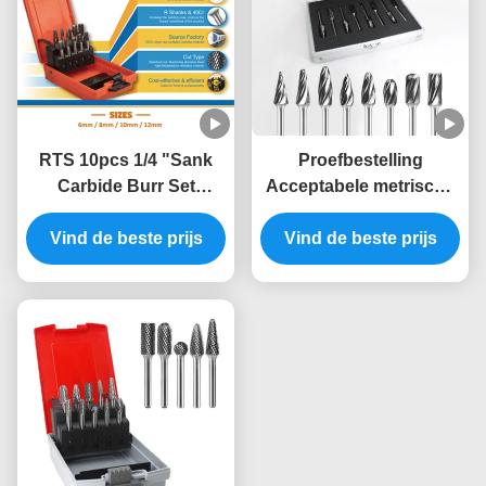
RTS 10pcs 1/4 "Sank
Proefbestelling
Carbide Burr Set
Acceptabele metrische
Double Cut Tungsten
wolfraamcarbide-
Carbide Rotary File Set
Vind de beste prijs
Vind de beste prijs
boorstel voor
Fits Dremel Rotary Tool
borrelstukken voor de
Voor Metalen Hout
slijpmachine YG6
Snijwerk