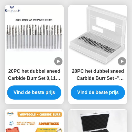
20PC het dubbel sneed
20PC het dubbel sneed
Carbide Burr Set 0,118“
Carbide Burr Set -“
(3mm) Steel, Roterende
(3mm) Steel 0,118,
Hulpmiddelbeetjes die
Vind de beste prijs
Roterende Hulpmiddel
Vind de beste prijs
Bramen snijden
Scherpe Bramen