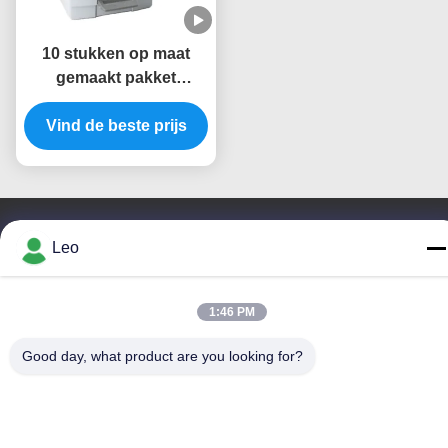
10 stukken op maat
gemaakt pakket
wolfraamcarbide boor
set, Dubbel gesneden -
Vind de beste prijs
6mm staaf
Leo
Neem contact met ons op
JOINT CARBIDE CO., LTD.
1:46 PM
E-mail
Good day, what product are you looking for?
info@groupkts.com