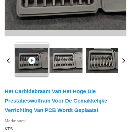
Het Carbidebraam Van Het Hoge Die
Prestatieswolfram Voor De Gemakkelijke
Verrichting Van PCB Wordt Geplaatst
Merknaam:
KTS