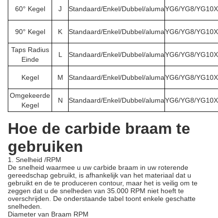
60° Kegel
J
Standaard/Enkel/Dubbel/aluma
YG6/YG8/YG10X
90° Kegel
K
Standaard/Enkel/Dubbel/aluma
YG6/YG8/YG10X
Taps Radius
L
Standaard/Enkel/Dubbel/aluma
YG6/YG8/YG10X
Einde
Kegel
M
Standaard/Enkel/Dubbel/aluma
YG6/YG8/YG10X
Omgekeerde
N
Standaard/Enkel/Dubbel/aluma
YG6/YG8/YG10X
Kegel
Hoe de carbide braam te
gebruiken
1. Snelheid /RPM
De snelheid waarmee u uw carbide braam in uw roterende
gereedschap gebruikt, is afhankelijk van het materiaal dat u
gebruikt en de te produceren contour, maar het is veilig om te
zeggen dat u de snelheden van 35.000 RPM niet hoeft te
overschrijden. De onderstaande tabel toont enkele geschatte
snelheden.
Diameter van Braam RPM