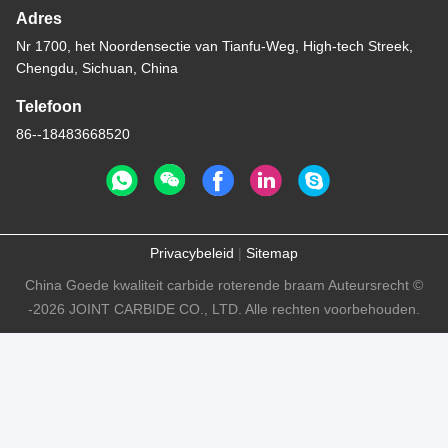
Adres
Nr 1700, het Noordensectie van Tianfu-Weg, High-tech Streek,
Chengdu, Sichuan, China
Telefoon
86--18483668520
Privacybeleid
|
Sitemap
China Goede kwaliteit carbide roterende braam Auteursrecht ©
-2026 JOINT CARBIDE CO., LTD. Alle rechten voorbehouden.