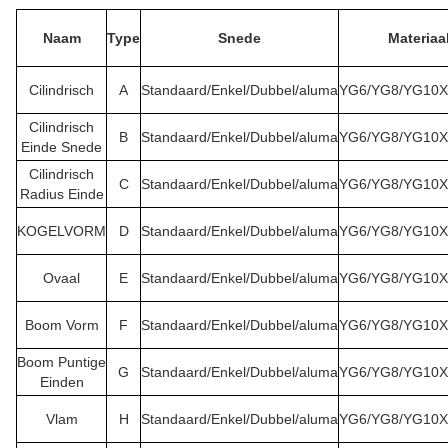
Naam
Type
Snede
Materiaa
Cilindrisch
A
Standaard/Enkel/Dubbel/aluma
YG6/YG8/YG10X
Cilindrisch
B
Standaard/Enkel/Dubbel/aluma
YG6/YG8/YG10X
Einde Snede
Cilindrisch
C
Standaard/Enkel/Dubbel/aluma
YG6/YG8/YG10X
Radius Einde
KOGELVORM
D
Standaard/Enkel/Dubbel/aluma
YG6/YG8/YG10X
Ovaal
E
Standaard/Enkel/Dubbel/aluma
YG6/YG8/YG10X
Boom Vorm
F
Standaard/Enkel/Dubbel/aluma
YG6/YG8/YG10X
Boom Puntige
G
Standaard/Enkel/Dubbel/aluma
YG6/YG8/YG10X
Einden
Vlam
H
Standaard/Enkel/Dubbel/aluma
YG6/YG8/YG10X