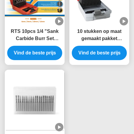
RTS 10pcs 1/4 "Sank
10 stukken op maat
Carbide Burr Set
gemaakt pakket
Double Cut Tungsten
wolfraamcarbide boor
Carbide Rotary File Set
Vind de beste prijs
set, Dubbel gesneden -
Vind de beste prijs
Fits Dremel Rotary Tool
6mm staaf
Voor Metalen Hout
Snijwerk