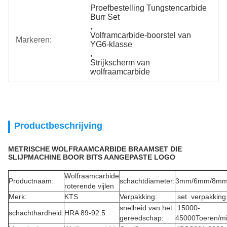
Proefbestelling Tungstencarbide 
Burr Set
, 
Volframcarbide-boorstel van 
Markeren:
YG6-klasse
, 
Strijkscherm van 
wolfraamcarbide
Productbeschrijving
METRISCHE WOLFRAAMCARBIDE BRAAMSET DIE
SLIJPMACHINE BOOR BITS AANGEPASTE LOGO
Wolfraamcarbide
Productnaam:
schachtdiameter:
3mm/6mm/8m
roterende vijlen
Merk:
KTS
Verpakking:
set verpakking
snelheid van het
15000-
schachthardheid:
HRA 89-92.5
gereedschap:
45000Toeren/m