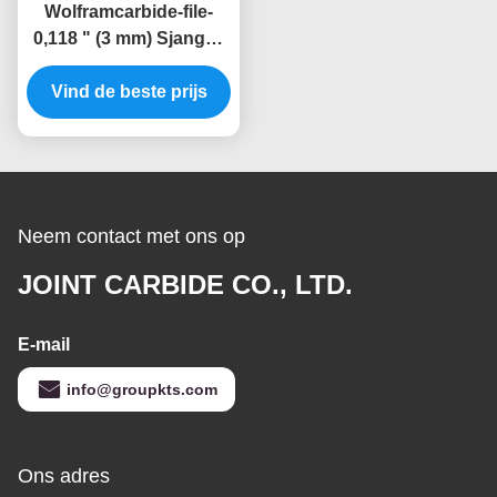
Wolframcarbide-file-
0,118 " (3 mm) Sjangel,
roterende
gereedschapssnijden
Vind de beste prijs
Neem contact met ons op
JOINT CARBIDE CO., LTD.
E-mail
info@groupkts.com
Ons adres