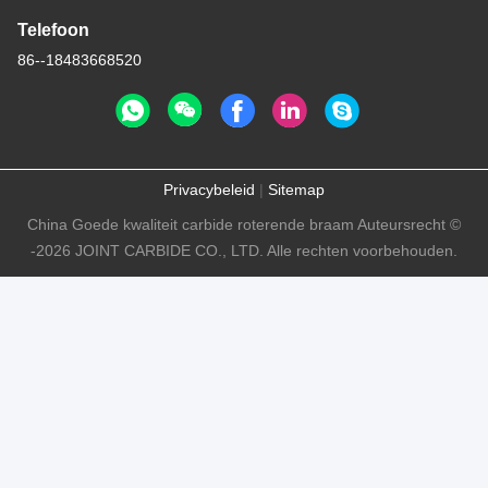
Telefoon
86--18483668520
Privacybeleid
|
Sitemap
China Goede kwaliteit carbide roterende braam Auteursrecht ©
-2026 JOINT CARBIDE CO., LTD. Alle rechten voorbehouden.