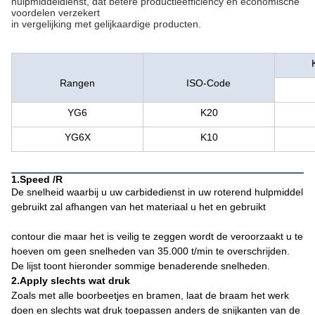
hulpmiddeldienst, dat betere productieefficiency en economische
voordelen verzekert
in vergelijking met gelijkaardige producten.
Rangen
ISO-Code
YG6
K20
YG6X
K10
1.Speed /R
De snelheid waarbij u uw carbidedienst in uw roterend hulpmiddel
gebruikt zal afhangen van het materiaal u het en gebruikt
contour die maar het is veilig te zeggen wordt de veroorzaakt u te
hoeven om geen snelheden van 35.000 t/min te overschrijden.
De lijst toont hieronder sommige benaderende snelheden.
2.Apply slechts wat druk
Zoals met alle boorbeetjes en bramen, laat de braam het werk
doen en slechts wat druk toepassen anders de snijkanten van de