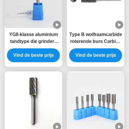
YG8-klasse aluminium
Type B wolfraamcarbide
tandtype die grinders
roterende burs Carbide
met 6 mm staaf voor het
burs -cilindervormig
snijden en slijpen van
Vind de beste prijs
Vind de beste prijs
eindsnijwerk
metaal