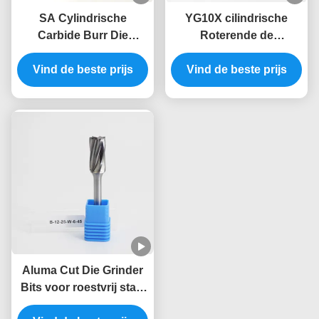
SA Cylindrische
YG10X cilindrische
Carbide Burr Die
Roterende de
Grinder Burr Bits On 1/4
Matrijzenmolen Bits For
Vind de beste prijs
"Shanks Impact
Vind de beste prijs
Wood die van het
Toughness
Wolframcarbide
ISO9001 snijden
Aluma Cut Die Grinder
Bits voor roestvrij staal
metalen verwijdering