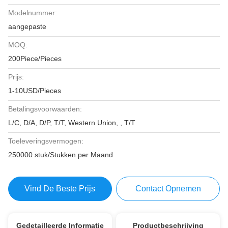
Modelnummer:
aangepaste
MOQ:
200Piece/Pieces
Prijs:
1-10USD/Pieces
Betalingsvoorwaarden:
L/C, D/A, D/P, T/T, Western Union, , T/T
Toeleveringsvermogen:
250000 stuk/Stukken per Maand
Vind De Beste Prijs
Contact Opnemen
Gedetailleerde Informatie
Productbeschrijving