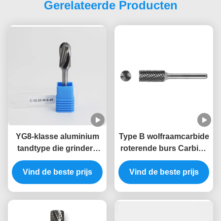
Gerelateerde Producten
YG8-klasse aluminium
Type B wolfraamcarbide
tandtype die grinders
roterende burs Carbide
met 6 mm staaf voor het
burs -cilindervormig
snijden en slijpen van
Vind de beste prijs
Vind de beste prijs
eindsnijwerk
metaal