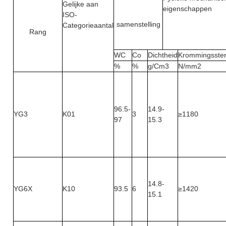
Gelijke aan 
eigenschappen
ISO-
samenstelling
Categorieaantal
Rang
WC
Co
Dichtheid
Krommingsster
%
%
g/Cm3
N/mm2
96.5-
14.9-
YG3
K01
3
≥1180
97
15.3
14.8-
YG6X
K10
93.5
6
≥1420
15.1