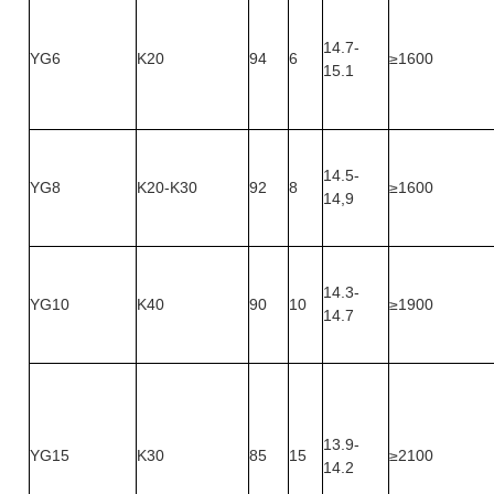
14.7-
YG6
K20
94
6
≥1600
15.1
14.5-
YG8
K20-K30
92
8
≥1600
14,9
14.3-
YG10
K40
90
10
≥1900
14.7
13.9-
YG15
K30
85
15
≥2100
14.2