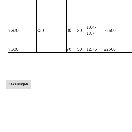
13.4-
YG20
K30
80
20
≥2500
13.7
YG30
70
30
12.75
≥2500
Tekeningen