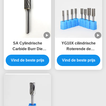
SA Cylindrische
YG10X cilindrische
Carbide Burr Die
Roterende de
Grinder Burr Bits On 1/4
Matrijzenmolen Bits For
Vind de beste prijs
"Shanks Impact
Vind de beste prijs
Wood die van het
Toughness
Wolframcarbide
ISO9001 snijden