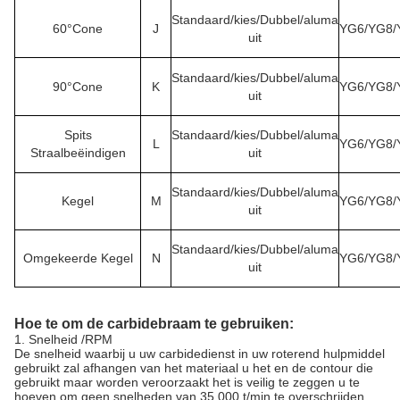
Standaard/kies/Dubbel/aluma
60°Cone
J
YG6/YG8/
uit
Standaard/kies/Dubbel/aluma
90°Cone
K
YG6/YG8/
uit
Spits
Standaard/kies/Dubbel/aluma
L
YG6/YG8/
Straalbeëindigen
uit
Standaard/kies/Dubbel/aluma
Kegel
M
YG6/YG8/
uit
Standaard/kies/Dubbel/aluma
Omgekeerde Kegel
N
YG6/YG8/
uit
Hoe te om de carbidebraam te gebruiken:
1.
Snelheid /RPM
De snelheid waarbij u uw carbidedienst in uw roterend hulpmiddel
gebruikt zal afhangen van het materiaal u het en de contour die
gebruikt maar worden veroorzaakt het is veilig te zeggen u te
hoeven om geen snelheden van 35.000 t/min te overschrijden.