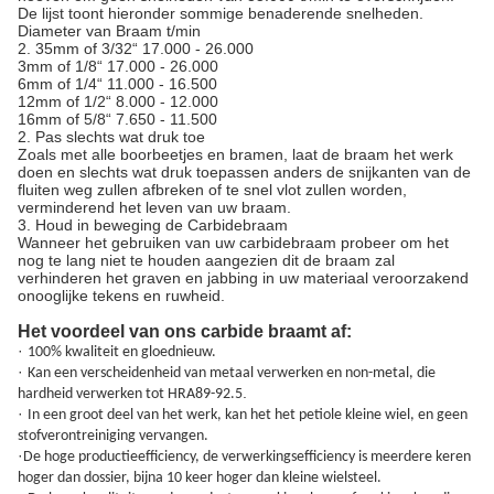
De lijst toont hieronder sommige benaderende snelheden.
Diameter van Braam t/min
2.
35mm of 3/32“ 17.000 - 26.000
3mm of 1/8“ 17.000 - 26.000
6mm of 1/4“ 11.000 - 16.500
12mm of 1/2“ 8.000 - 12.000
16mm of 5/8“ 7.650 - 11.500
2.
Pas slechts wat druk toe
Zoals met alle boorbeetjes en bramen, laat de braam het werk
doen en slechts wat druk toepassen anders de snijkanten van de
fluiten weg zullen afbreken of te snel vlot zullen worden,
verminderend het leven van uw braam.
3.
Houd in beweging de Carbidebraam
Wanneer het gebruiken van uw carbidebraam probeer om het
nog te lang niet te houden aangezien dit de braam zal
verhinderen het graven en jabbing in uw materiaal veroorzakend
onooglijke tekens en ruwheid.
Het voordeel van ons carbide braamt af:
·
100% kwaliteit en gloednieuw.
·
Kan een verscheidenheid van metaal verwerken en non-metal, die
.
hardheid verwerken tot HRA89-92.5
·
In een groot deel van het werk, kan het het petiole kleine wiel, en geen
stofverontreiniging vervangen.
·
De hoge productieefficiency, de verwerkingsefficiency is meerdere keren
hoger dan dossier, bijna 10 keer hoger dan kleine wielsteel.