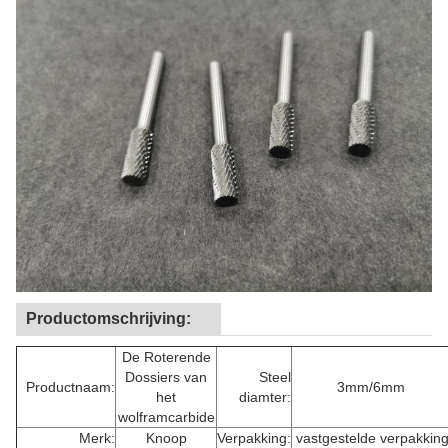
Productomschrijving:
De Roterende
Dossiers van
Steel
Productnaam:
3mm/6mm
het
diamter:
wolframcarbide
Merk:
Knoop
Verpakking:
vastgestelde verpakkin