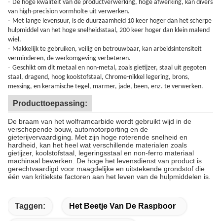
·
De hoge kwaliteit van de productverwerking, hoge afwerking, kan divers
van high-precision vormholte uit verwerken.
·
Met lange levensuur, is de duurzaamheid 10 keer hoger dan het scherpe
hulpmiddel van het hoge snelheidsstaal, 200 keer hoger dan klein malend
wiel.
·
Makkelijk te gebruiken, veilig en betrouwbaar, kan arbeidsintensiteit
verminderen, de werkomgeving verbeteren.
·
Geschikt om dit metaal en non-metal, zoals gietijzer, staal uit gegoten
staal, dragend, hoog koolstofstaal, Chrome-nikkel legering, brons,
messing, en keramische tegel, marmer, jade, been, enz. te verwerken.
Producttoepassing:
De braam van het wolframcarbide wordt gebruikt wijd in de
verschepende bouw, automotorporting en de
gieterijvervaardiging. Met zijn hoge roterende snelheid en
hardheid, kan het heel wat verschillende materialen zoals
gietijzer, koolstofstaal, legeringsstaal en non-ferro materiaal
machinaal bewerken. De hoge het levensdienst van product is
gerechtvaardigd voor maagdelijke en uitstekende grondstof die
één van kritiekste factoren aan het leven van de hulpmiddelen is.
Taggen:
Het Beetje Van De Raspboor