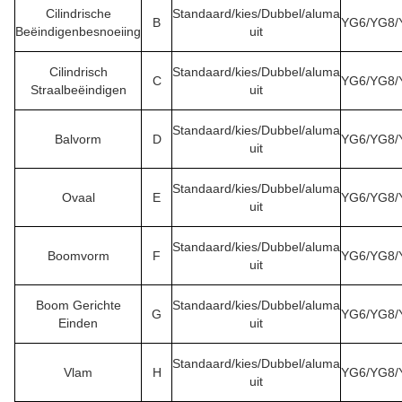
Cilindrische
Standaard/kies/Dubbel/aluma
B
YG6/YG8/
Beëindigenbesnoeiing
uit
Cilindrisch
Standaard/kies/Dubbel/aluma
C
YG6/YG8/
Straalbeëindigen
uit
Standaard/kies/Dubbel/aluma
Balvorm
D
YG6/YG8/
uit
Standaard/kies/Dubbel/aluma
Ovaal
E
YG6/YG8/
uit
Standaard/kies/Dubbel/aluma
Boomvorm
F
YG6/YG8/
uit
Boom Gerichte
Standaard/kies/Dubbel/aluma
G
YG6/YG8/
Einden
uit
Standaard/kies/Dubbel/aluma
Vlam
H
YG6/YG8/
uit