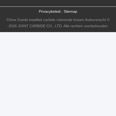
Privacybeleid
|
Sitemap
China Goede kwaliteit carbide roterende braam Auteursrecht ©
-2026 JOINT CARBIDE CO., LTD. Alle rechten voorbehouden.