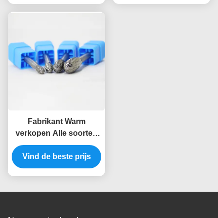
Aluminium
carbide slijpfrezen voor
gehard staal
Fabrikant Warm
verkopen Alle soorten
klaar voor verzending E
Ovale vorm 6 inch lang
Vind de beste prijs
Dubbel gesneden
wolfraam staal Solid
gecementiseerde
Carbide Burrs