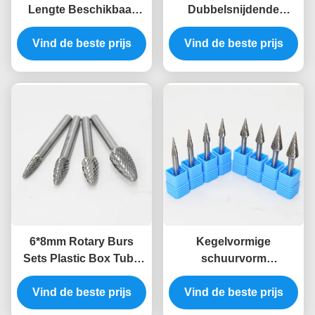
Lengte Beschikbaar
Dubbelsnijdende
Carbide Burr Types H
Slijpende Burr
Vlamvorm Carbide Burr
Vind de beste prijs
Vind de beste prijs
Slijpkopjes
Die Slijper Bit voor
Wolframcarbide Cilinder
Metaal Die Slijper
Platte Eind Carbide
Boren
6*8mm Rotary Burs
Kegelvormige
Sets Plastic Box Tube
schuurvorm
Package Originele Solid
wolfraamcarbide
Tree Shape Carbide
Vind de beste prijs
roterende frees YG7
Vind de beste prijs
Burr voor Metal
kwaliteit geleverd