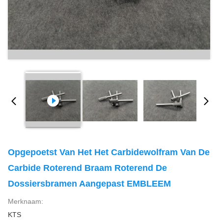
Opgepoetst Van Het Het Carbidewolfram Van De
Carbide Roterend Braam Roterend De
Dossiersbramen Aangepast EMBLEEM
Merknaam:
KTS