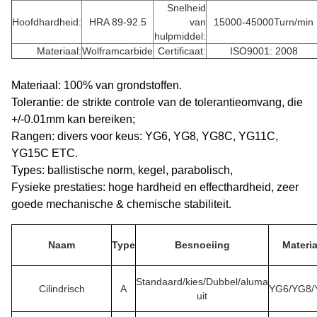
Snelheid
Hoofdhardheid:
HRA 89-92.5
van
15000-45000Turn/min
hulpmiddel:
Materiaal:
Wolframcarbide
Certificaat:
ISO9001: 2008
Materiaal: 100% van grondstoffen.
Tolerantie: de strikte controle van de tolerantieomvang, die
+/-0.01mm kan bereiken;
Rangen: divers voor keus: YG6, YG8, YG8C, YG11C,
YG15C ETC.
Types: ballistische norm, kegel, parabolisch,
Fysieke prestaties: hoge hardheid en effecthardheid, zeer
goede mechanische & chemische stabiliteit.
Naam
Type
Besnoeiing
Materia
Standaard/kies/Dubbel/aluma
Cilindrisch
A
YG6/YG8/
uit