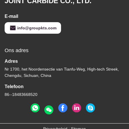
JOINT CARBIDE CO., LTD.
E-mail
info@groupkts.com
Ons adres
Adres
Nr 1700, het Noordensectie van Tianfu-Weg, High-tech Streek,
Chengdu, Sichuan, China
Telefoon
86--18483668520
Privacybeleid
|
Sitemap