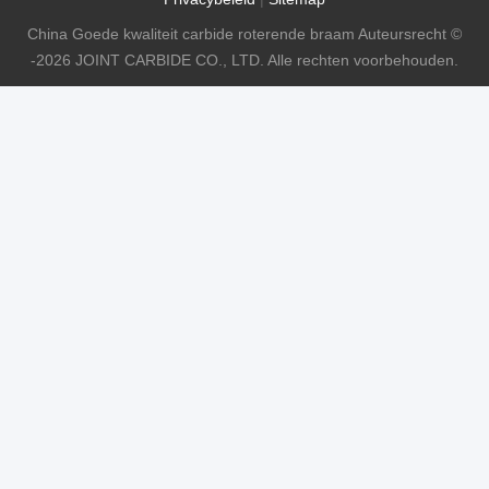
China Goede kwaliteit carbide roterende braam Auteursrecht ©
-2026 JOINT CARBIDE CO., LTD. Alle rechten voorbehouden.