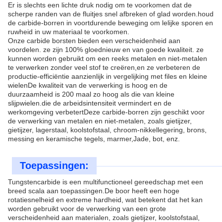
Er is slechts een lichte druk nodig om te voorkomen dat de
scherpe randen van de fluitjes snel afbreken of glad worden.houd
de carbide-borren in voortdurende beweging om lelijke sporen en
ruwheid in uw materiaal te voorkomen.
Onze carbide borsten bieden een verscheidenheid aan
voordelen. ze zijn 100% gloednieuw en van goede kwaliteit. ze
kunnen worden gebruikt om een reeks metalen en niet-metalen
te verwerken zonder veel stof te creëren,en ze verbeteren de
productie-efficiëntie aanzienlijk in vergelijking met files en kleine
wielenDe kwaliteit van de verwerking is hoog en de
duurzaamheid is 200 maal zo hoog als die van kleine
slijpwielen.die de arbeidsintensiteit vermindert en de
werkomgeving verbetertDeze carbide-borren zijn geschikt voor
de verwerking van metalen en niet-metalen, zoals gietijzer,
gietijzer, lagerstaal, koolstofstaal, chroom-nikkellegering, brons,
messing en keramische tegels, marmer,Jade, bot, enz.
Toepassingen:
Tungstencarbide is een multifunctioneel gereedschap met een
breed scala aan toepassingen.De boor heeft een hoge
rotatiesnelheid en extreme hardheid, wat betekent dat het kan
worden gebruikt voor de verwerking van een grote
verscheidenheid aan materialen, zoals gietijzer, koolstofstaal,