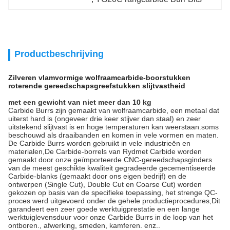
Productbeschrijving
Zilveren vlamvormige wolfraamcarbide-boorstukken
roterende gereedschapsgreefstukken slijtvastheid
met een gewicht van niet meer dan 10 kg
Carbide Burrs zijn gemaakt van wolfraamcarbide, een metaal dat
uiterst hard is (ongeveer drie keer stijver dan staal) en zeer
uitstekend slijtvast is en hoge temperaturen kan weerstaan.soms
beschouwd als draaibanden en komen in vele vormen en maten.
De Carbide Burrs worden gebruikt in vele industrieën en
materialen,De Carbide-borrels van Rydmet Carbide worden
gemaakt door onze geïmporteerde CNC-gereedschapsginders
van de meest geschikte kwaliteit gegradeerde gecementiseerde
Carbide-blanks (gemaakt door ons eigen bedrijf) en de
ontwerpen (Single Cut), Double Cut en Coarse Cut) worden
gekozen op basis van de specifieke toepassing, het strenge QC-
proces werd uitgevoerd onder de gehele productieprocedures,Dit
garandeert een zeer goede werktuigprestatie en een lange
werktuiglevensduur voor onze Carbide Burrs in de loop van het
ontboren., afwerking, smeden, kamferen. enz..