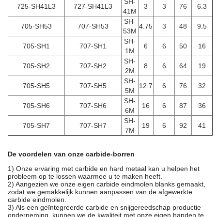
SH-
725-SH41L3
727-SH41L3
3
3
76
6.3
41M
SH-
705-SH53
707-SH53
4.75
3
48
9.5
53M
SH-
705-SH1
707-SH1
6
6
50
16
1M
SH-
705-SH2
707-SH2
8
6
64
19
2M
SH-
705-SH5
707-SH5
12.7
6
76
32
5M
SH-
705-SH6
707-SH6
16
6
87
36
6M
SH-
705-SH7
707-SH7
19
6
92
41
7M
De voordelen van onze carbide-borren
1) Onze ervaring met carbide en hard metaal kan u helpen het
probleem op te lossen waarmee u te maken heeft.
2) Aangezien we onze eigen carbide eindmolen blanks gemaakt,
zodat we gemakkelijk kunnen aanpassen van de afgewerkte
carbide eindmolen.
3) Als een geïntegreerde carbide en snijgereedschap productie
onderneming, kunnen we de kwaliteit met onze eigen handen te