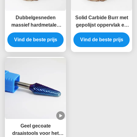
Dubbelgesneden
Solid Carbide Burr met
massief hardmetalen
gepolijst oppervlak en
freesbits voor
maatondersteuning
Vind de beste prijs
slotenmakers met
voor slotenmakers en
Vind de beste prijs
ondersteuning voor
brandweerlieden
aangepaste maten
Geel gecoate
draaistools voor het