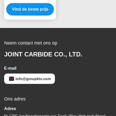
afschuren van
Vind de beste prijs
wolfraamcarbide
draaistools voor het
snijden van stukjes
Neem contact met ons op
JOINT CARBIDE CO., LTD.
E-mail
info@groupkts.com
Ons adres
Adres
Nr 1700, het Noordensectie van Tianfu-Weg, High-tech Streek,