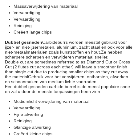
Massaverwijdering van materiaal
Vervaardiging
Vervaardiging
Reiniging
Creëert lange chips
Dubbel gesneden
Carbideburrs worden meestal gebruikt voor
ijzer- en niet-ijzermetalen, aluminium, zacht staal en ook voor alle
niet-metaalmaterialen zoals kunststoffen en hout.Ze hebben
scherpere scherpen en verwijderen materiaal sneller..
Double cut are sometimes referrred to as Diamond Cut or Cross
Cut (2 flutes cut across each other) will leave a smoother finish
than single cut due to producing smaller chips as they cut away
the materialGebruik voor het verwijderen, ontbarsten, afwerken
en schoonmaken van medium lichte voorraden.
Een dubbel gesneden carbide borrel is de meest populaire snee
en zal u door de meeste toepassingen heen zien.
Mediumlicht verwijdering van materiaal
Vervaardiging
Fijne afwerking
Reiniging
Glanzige afwerking
Creëert kleine chips