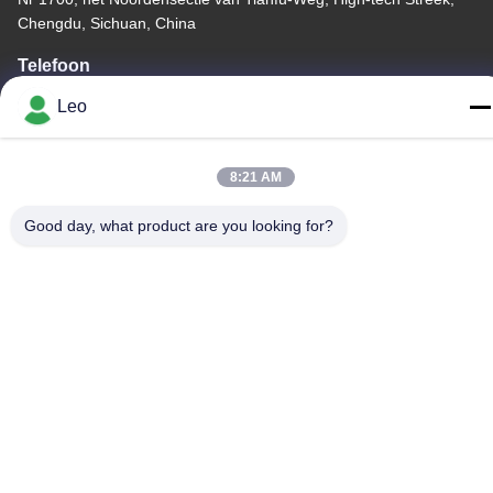
Chengdu, Sichuan, China
Telefoon
86--18483668520
Leo
8:21 AM
Good day, what product are you looking for?
Privacybeleid
|
Sitemap
China Goede kwaliteit carbide roterende braam Auteursrecht ©
-2026 JOINT CARBIDE CO., LTD. Alle rechten voorbehouden.