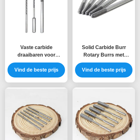
Vaste carbide
Solid Carbide Burr
draaibaren voor
Rotary Burrs met
slotopening met
gepolijst oppervlak en
aanpasbare maten en
Vind de beste prijs
aanpasbare maten voor
Vind de beste prijs
TiN-coating
slotenmakers en
brandweerlieden