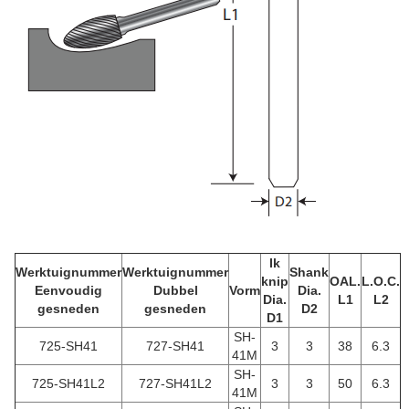
Ik
Werktuignummer
Werktuignummer
Shank
knip
OAL.
L.O.C.
Eenvoudig
Dubbel
Vorm
Dia.
Dia.
L1
L2
gesneden
gesneden
D2
D1
SH-
725-SH41
727-SH41
3
3
38
6.3
41M
SH-
725-SH41L2
727-SH41L2
3
3
50
6.3
41M