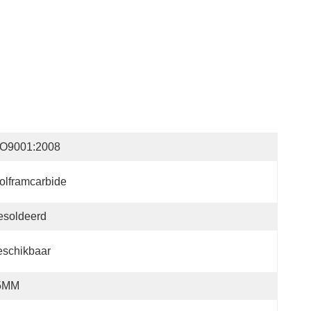
SO9001:2008
lframcarbide
esoldeerd
eschikbaar
5MM