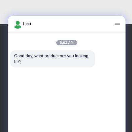
Leo
6:03 AM
Ons adres
Good day, what product are you looking 
Adres
for?
Nr 1700, het Noordensectie van Tianfu-Weg, High-
tech Streek, Chengdu, Sichuan, China
Telefoon
86--18483668520