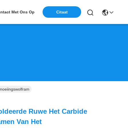
ntact Met Ons Op
Citaat
noeiingswolfram
oldeerde Ruwe Het Carbide
amen Van Het