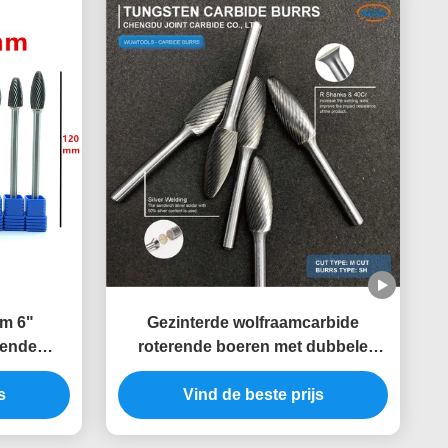
m 6"
Gezinterde wolfraamcarbide
rende
roterende boeren met dubbele
e snede
snijwerk voor de slijpmachine en
bewerking
s
het polijsten van 1/4" staafmetalen
Vind de beste prijs
en