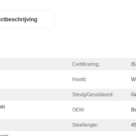
ctbeschrijving
Certificering:
I
Hoofd:
Wo
Stevig/Gesoldeerd:
G
kt 
OEM:
B
Steellengte:
4