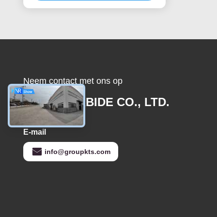
Neem contact met ons op
JOINT CARBIDE CO., LTD.
E-mail
info@groupkts.com