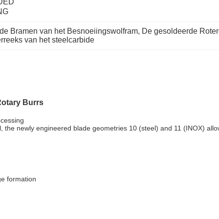
DED 
NG
de Bramen van het Besnoeiingswolfram
, 
De gesoldeerde Roter
rreeks van het steelcarbide
otary Burrs
ocessing
l, the newly engineered blade geometries 10 (steel) and 11 (INOX) allo
ge formation