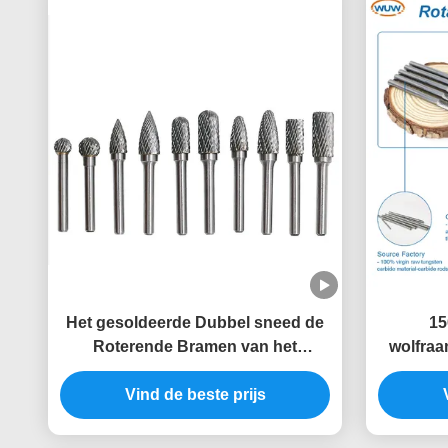
Het gesoldeerde Dubbel sneed de
15
Roterende Bramen van het
wolfraa
Dossierscarbide Geplaatst
diep sl
Vind de beste prijs
50000RPM
lange 