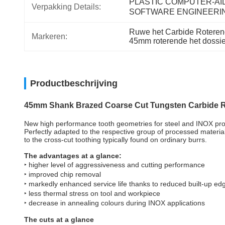
PLASTIC COMPUTER-AI
Verpakking Details:
SOFTWARE ENGINEERI
Ruwe het Carbide Roteren
Markeren:
45mm roterende het dossie
Productbeschrijving
45mm Shank Brazed Coarse Cut Tungsten Carbide R
New high performance tooth geometries for steel and INOX pr
Perfectly adapted to the respective group of processed materia
to the cross-cut toothing typically found on ordinary burrs.
The advantages at a glance:
‣ higher level of aggressiveness and cutting performance
‣ improved chip removal
‣ markedly enhanced service life thanks to reduced built-up ed
‣ less thermal stress on tool and workpiece
‣ decrease in annealing colours during INOX applications
The cuts at a glance