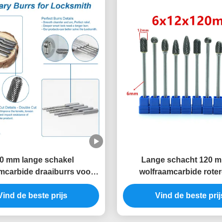
0 mm lange schakel
Lange schacht 120 m
mcarbide draaiburrs voor
wolfraamcarbide rote
otgatverwerking met extra
braamfrezen met dubbel
carbide die grinder bits
Vind de beste prijs
voor diepe gaten metaal
Vind de beste prij
automobielmatrijz