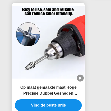
Op maat gemaakte maat Hoge
Precisie Dubbel Gesneden
Wolframcarbide Frees 6 mm
Schacht Dremel Boor Bits
Vind de beste prijs