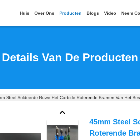
Huis
Over Ons
Producten
Blogs
Video
Neem Co
Details Van De Producten
m Steel Soldeerde Ruwe Het Carbide Roterende Bramen Van Het Bes
45mm Steel S
Roterende Br