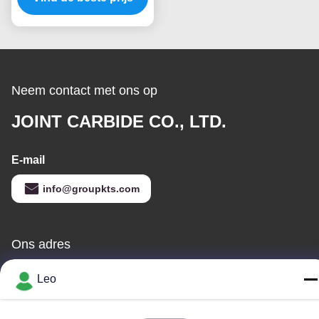
mm Schacht Dremel
Boor Bits
Neem contact met ons op
JOINT CARBIDE CO., LTD.
E-mail
info@groupkts.com
Ons adres
Adres
Leo
Nr 1700, het Noordensectie van Tianfu-Weg, High-tech Streek,
Chengdu, Sichuan, China