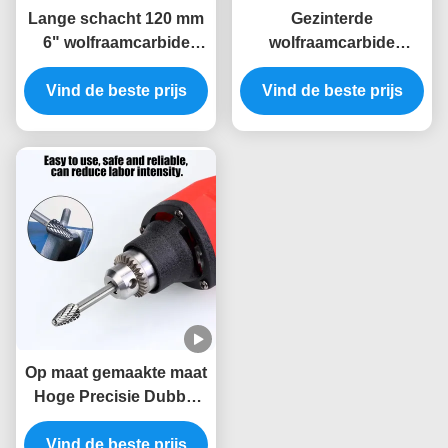
Lange schacht 120 mm
Gezinterde
6" wolfraamcarbide
wolfraamcarbide
roterende braamfrezen
roterende boeren met
met dubbele snede voor
Vind de beste prijs
dubbele snijwerk voor
Vind de beste prijs
diepe gaten
de slijpmachine en het
metaalbewerking
polijsten van 1/4"
automobielmatrijzen
staafmetalen
Op maat gemaakte maat
Hoge Precisie Dubbel
Gesneden
Wolframcarbide Frees 6
Vind de beste prijs