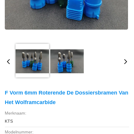
F Vorm 6mm Roterende De Dossiersbramen Van
Het Wolframcarbide
Merknaam:
KTS
Modelnummer: