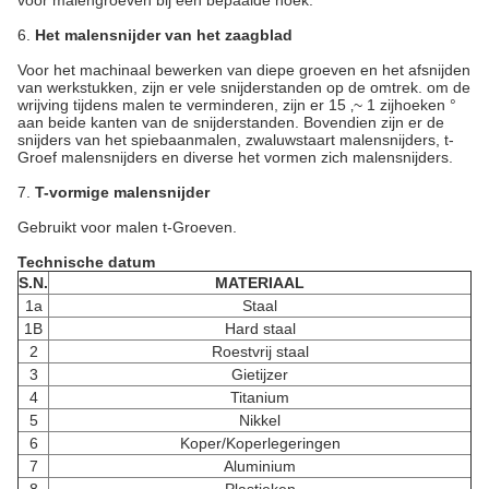
voor malengroeven bij een bepaalde hoek.
6.
Het malensnijder van het zaagblad
Voor het machinaal bewerken van diepe groeven en het afsnijden
van werkstukken, zijn er vele snijderstanden op de omtrek. om de
wrijving tijdens malen te verminderen, zijn er 15 ‚~ 1 zijhoeken °
aan beide kanten van de snijderstanden. Bovendien zijn er de
snijders van het spiebaanmalen, zwaluwstaart malensnijders, t-
Groef malensnijders en diverse het vormen zich malensnijders.
7.
T-vormige malensnijder
Gebruikt voor malen t-Groeven.
Technische datum
S.N.
MATERIAAL
1a
Staal
1B
Hard staal
2
Roestvrij staal
3
Gietijzer
4
Titanium
5
Nikkel
6
Koper/Koperlegeringen
7
Aluminium