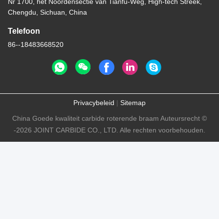
Nr 1700, het Noordensectie van Tianfu-Weg, High-tech Streek,
Chengdu, Sichuan, China
Telefoon
86--18483668520
Privacybeleid
|
Sitemap
China Goede kwaliteit carbide roterende braam Auteursrecht ©
-2026 JOINT CARBIDE CO., LTD. Alle rechten voorbehouden.