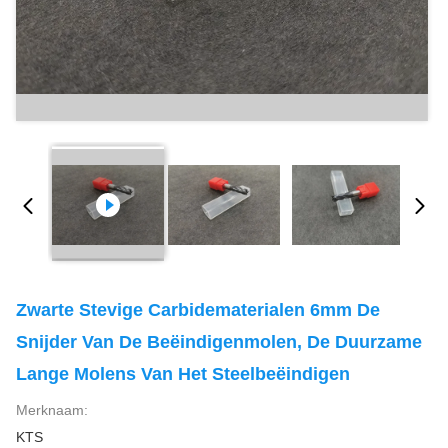
Zwarte Stevige Carbidematerialen 6mm De
Snijder Van De Beëindigenmolen, De Duurzame
Lange Molens Van Het Steelbeëindigen
Merknaam:
KTS