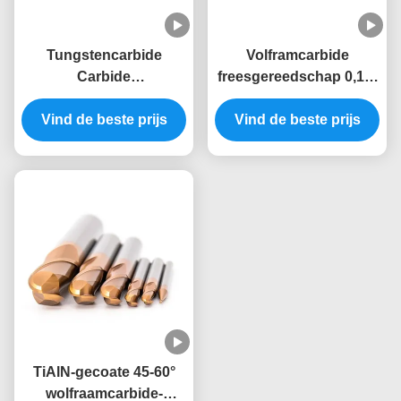
Tungstencarbide
Volframcarbide
Carbide
freesgereedschap 0,1-6
eindfreesgereedschap
mm/min Voersnelheid
Vind de beste prijs
met 2-4 fluiten
50-150 mm Algemene
Vind de beste prijs
Snijrandhoek 45-60°
lengte
TiAlN-gecoate 45-60°
wolfraamcarbide-