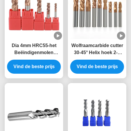
Dia 4mm HRC55-het
Wolfraamcarbide cutter
Beëindigenmolen
30-45° Helix hoek 2-4
Vierkante DLC van het
fluit 200-3000m/min Snij
Vind de beste prijs
Wolframcarbide
Vind de beste prijs
snelheid
bedekte
Beëindigenmolens met
een laag