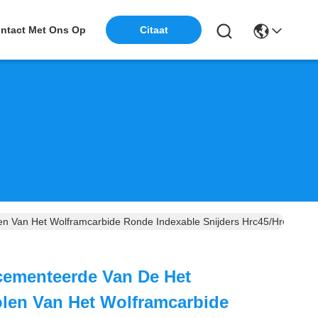
ntact Met Ons Op
Citaat
 Van Het Wolframcarbide Ronde Indexable Snijders Hrc45/Hrc55/Hr
ementeerde Van De Het
len Van Het Wolframcarbide