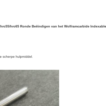
hrc55/hrc65 Ronde Beëindigen van het Wolframcarbide Indexabl
ide scherpe hulpmiddel.