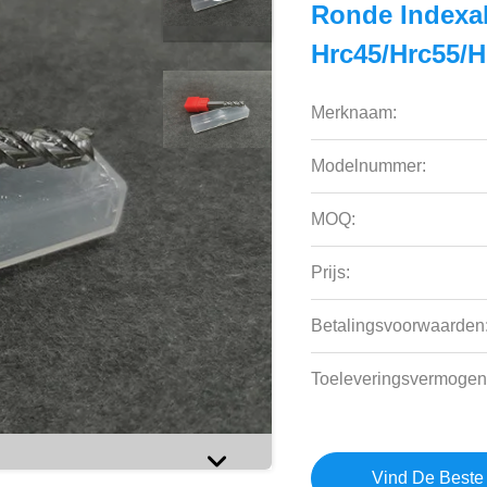
Ronde Indexab
Hrc45/Hrc55/H
Merknaam:
Modelnummer:
MOQ:
Prijs:
Betalingsvoorwaarden
Toeleveringsvermogen
Vind De Beste 