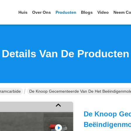
Huis
Over Ons
Producten
Blogs
Video
Neem Co
Details Van De Producten
framcarbide
De Knoop Gecementeerde Van De Het Beëindigenmolen
De Knoop Gec
Beëindigenmo