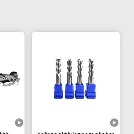
bide
Volframcarbide freesgereedschap