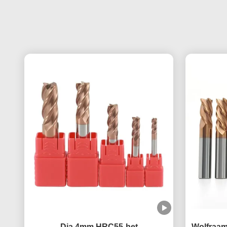
Dia 4mm HRC55-het
Wolfraamc