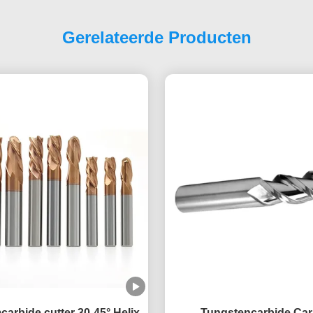
Gerelateerde Producten
arbide cutter 30-45° Helix
Tungstencarbide Car