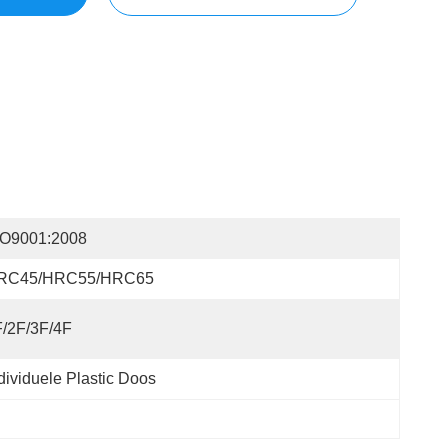
SO9001:2008
RC45/HRC55/HRC65
/2F/3F/4F
dividuele Plastic Doos