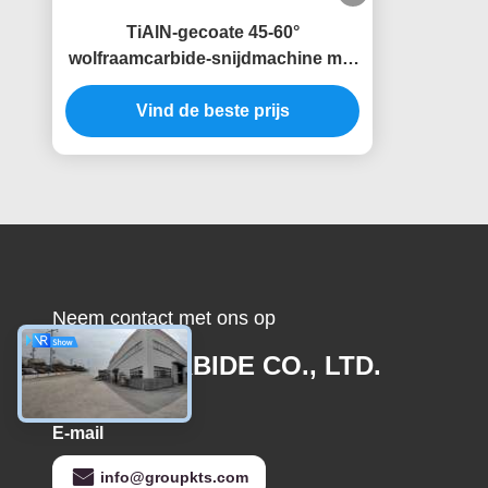
TiAlN-gecoate 45-60°
wolfraamcarbide-snijdmachine met
3-4 fluitjes
Vind de beste prijs
Neem contact met ons op
JOINT CARBIDE CO., LTD.
E-mail
info@groupkts.com