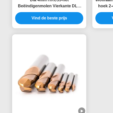
Beëindigenmolen Vierkante DLC
hoek 2-
van het Wolframcarbide bedekte
Beëindigenmolens met een laag
Vind de beste prijs