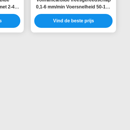
met 2-4
0,1-6 mm/min Voersnelheid 50-150
5-60°
mm Algemene lengte
s
Vind de beste prijs