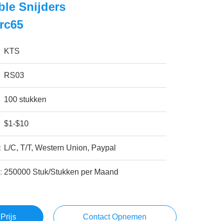
le Snijders
rc65
KTS
RS03
100 stukken
$1-$10
:
L/C, T/T, Western Union, Paypal
:
250000 Stuk/Stukken per Maand
Prijs
Contact Opnemen