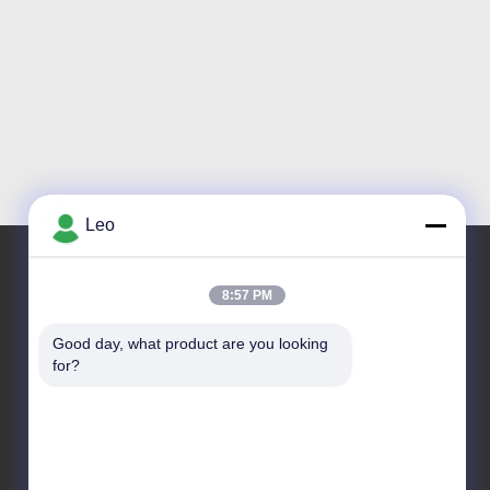
Leo
8:57 PM
Ons adres
Good day, what product are you looking 
Adres
for?
Nr 1700, het Noordensectie van Tianfu-Weg, High-
tech Streek, Chengdu, Sichuan, China
Telefoon
86--18483668520