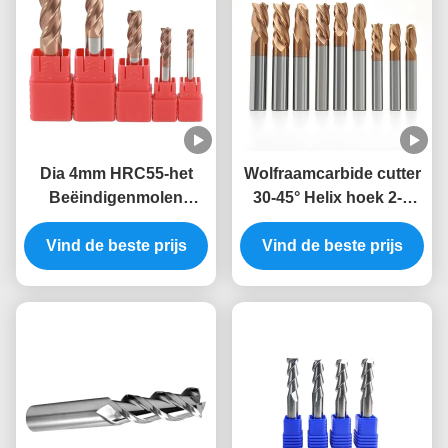
Dia 4mm HRC55-het
Wolfraamcarbide cutter
Beëindigenmolen
30-45° Helix hoek 2-4
Vierkante DLC van het
fluit 200-3000m/min Snij
Vind de beste prijs
Wolframcarbide
Vind de beste prijs
snelheid
bedekte
Beëindigenmolens met
een laag