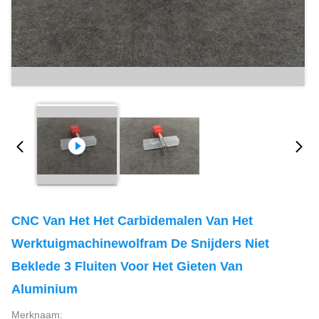
CNC Van Het Het Carbidemalen Van Het
Werktuigmachinewolfram De Snijders Niet
Beklede 3 Fluiten Voor Het Gieten Van
Aluminium
Merknaam: