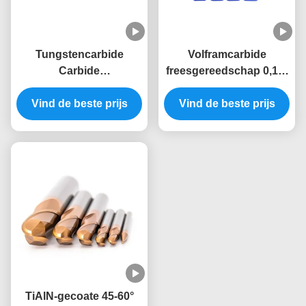
Tungstencarbide
Volframcarbide
Carbide
freesgereedschap 0,1-6
eindfreesgereedschap
mm/min Voersnelheid
Vind de beste prijs
met 2-4 fluiten
50-150 mm Algemene
Vind de beste prijs
Snijrandhoek 45-60°
lengte
TiAlN-gecoate 45-60°