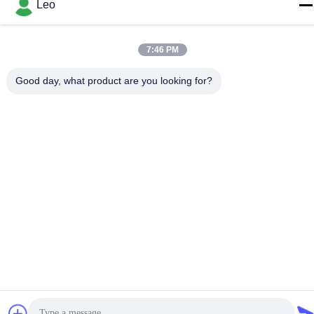
Leo
Nr 1700, het Noordensectie van Tianfu-Weg, High-tech Streek,
Chengdu, Sichuan, China
7:46 PM
Telefoon
86--18483668520
Good day, what product are you looking for?
Privacybeleid
|
Sitemap
China Goede kwaliteit carbide roterende braam Auteursrecht ©
-2026 JOINT CARBIDE CO., LTD. Alle rechten voorbehouden.